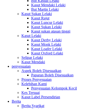
But Kasual Lelaki
Kasut Mendaki Lelaki
But Martin Lelaki
Kasut Sukan Lelaki
Kasut Rajut
Kasut Luncur Lelaki
Kasut Sukan Lelaki
Kasut sukan atasan tinggi
Kasut Lelaki
Kasut Derby Lelaki
Kasut Monk Lelaki
Kasut Loafer Lelaki
Kasut Oxford Lelaki
Selipar Lelaki
Kasut Mendaki
penyesuaian
Aspek Boleh Disesuaikan
Paparan Boleh Disesuaikan
Proses Penyesuaian
Kelebihan Kami
Penyesuaian Kelompok Kecil
Kes Tersuai
Kasut Label Persendirian
Berita
Berita Syarikat