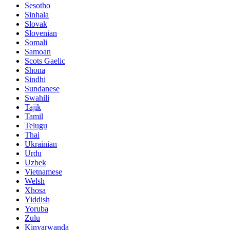
Sesotho
Sinhala
Slovak
Slovenian
Somali
Samoan
Scots Gaelic
Shona
Sindhi
Sundanese
Swahili
Tajik
Tamil
Telugu
Thai
Ukrainian
Urdu
Uzbek
Vietnamese
Welsh
Xhosa
Yiddish
Yoruba
Zulu
Kinyarwanda