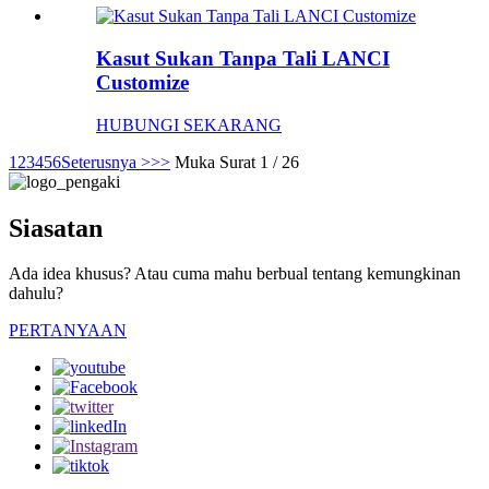
Kasut Sukan Tanpa Tali LANCI
Customize
HUBUNGI SEKARANG
1
2
3
4
5
6
Seterusnya >
>>
Muka Surat 1 / 26
Siasatan
Ada idea khusus? Atau cuma mahu berbual tentang kemungkinan
dahulu?
PERTANYAAN