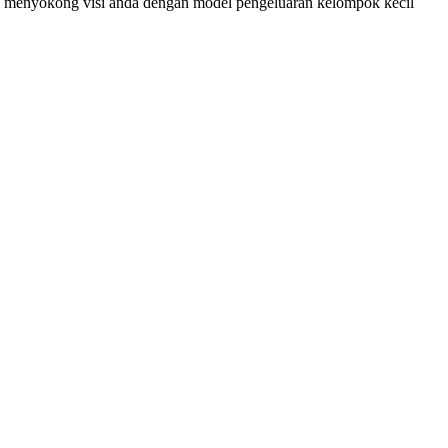
i menyokong visi anda dengan model pengeluaran kelompok kecil