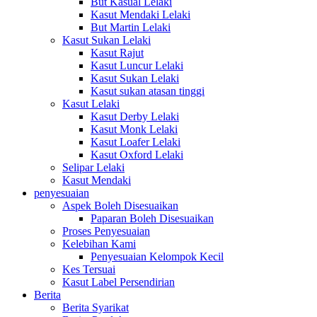
But Kasual Lelaki
Kasut Mendaki Lelaki
But Martin Lelaki
Kasut Sukan Lelaki
Kasut Rajut
Kasut Luncur Lelaki
Kasut Sukan Lelaki
Kasut sukan atasan tinggi
Kasut Lelaki
Kasut Derby Lelaki
Kasut Monk Lelaki
Kasut Loafer Lelaki
Kasut Oxford Lelaki
Selipar Lelaki
Kasut Mendaki
penyesuaian
Aspek Boleh Disesuaikan
Paparan Boleh Disesuaikan
Proses Penyesuaian
Kelebihan Kami
Penyesuaian Kelompok Kecil
Kes Tersuai
Kasut Label Persendirian
Berita
Berita Syarikat