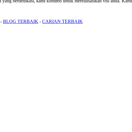
ang berdedikasi, kami komited untuk merealisasikan visi anda. Kam
-
BLOG TERBAIK
-
CARIAN TERBAIK