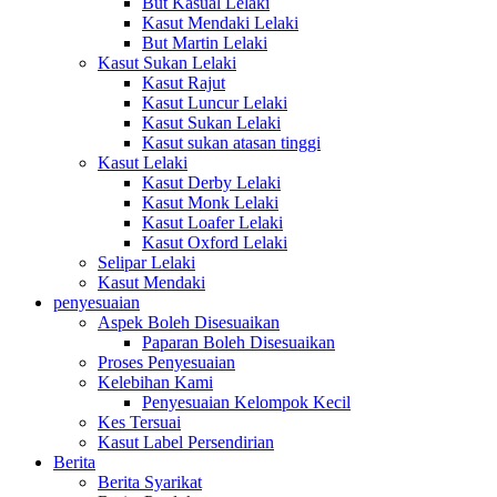
But Kasual Lelaki
Kasut Mendaki Lelaki
But Martin Lelaki
Kasut Sukan Lelaki
Kasut Rajut
Kasut Luncur Lelaki
Kasut Sukan Lelaki
Kasut sukan atasan tinggi
Kasut Lelaki
Kasut Derby Lelaki
Kasut Monk Lelaki
Kasut Loafer Lelaki
Kasut Oxford Lelaki
Selipar Lelaki
Kasut Mendaki
penyesuaian
Aspek Boleh Disesuaikan
Paparan Boleh Disesuaikan
Proses Penyesuaian
Kelebihan Kami
Penyesuaian Kelompok Kecil
Kes Tersuai
Kasut Label Persendirian
Berita
Berita Syarikat